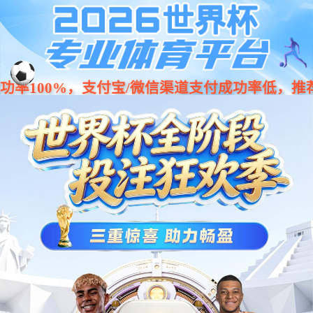
投资者关系
k8凯发(中国)天生赢家·一触即发
EN
服务支持
加入k8凯发(中国)
首页
服务支持
联系k8凯发(中国)