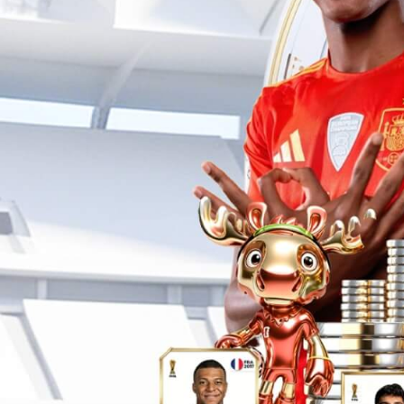
CONTACT
服务热线
产品
400-885-4168
激光
地址：深圳市坪山区坑梓街道沙田社区荣沙路18号
新能
A栋k8凯发(中国)大厦101
汽车
邮箱：sales@
3C电
传感
光通
微信
公众号
视频号
抖音
继电
医疗
激光
氢燃
激光
汽配
实时