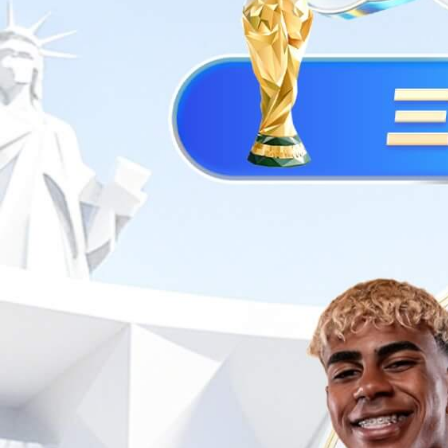
此次表彰，不仅是对过去一年
研发能力与产业链服务精神
，
产品和技术支持
，携手推动中国新
上一篇：校企共建 协同创赢
业大学共建研究生实践基地