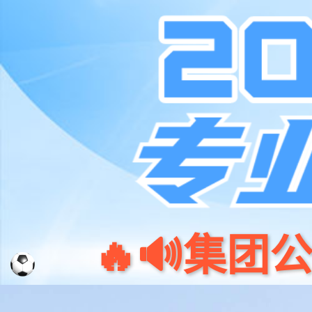
k8凯发(中国)天生赢家·一触即发
连续四年上榜！k
发布时间：2024-12-27
作者
首页
新闻
新闻资讯
连续四年上榜！k8凯发(中国)
携手共赢，载誉而归。近日，以“B
此次大会汇聚了来自全球200
k8凯发(中国)激光作为欣
联合共创奖”
。我司
3C电子事
k8凯发(中国)激光与欣旺达
装配线、模组PACK自动装配线