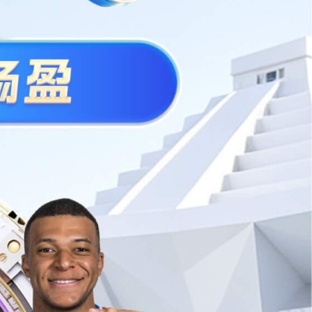
发(中国)激光将
持续加强自主
决方案，
竭力为客户提供更好的
k8凯发(中国)激光科技成果顺利通
过鉴定